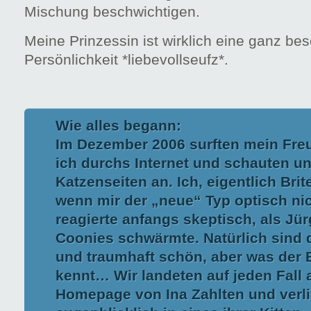
Mischung beschwichtigen.
Meine Prinzessin ist wirklich eine ganz be
Persönlichkeit *liebevollseufz*.
Wie alles begann:
Im Dezember 2006 surften mein Fre
ich durchs Internet und schauten u
Katzenseiten an. Ich, eigentlich Bri
wenn mir der „neue“ Typ optisch nich
reagierte anfangs skeptisch, als Jü
Coonies schwärmte. Natürlich sind 
und traumhaft schön, aber was der 
kennt… Wir landeten auf jeden Fall 
Homepage von Ina Zahlten und verl