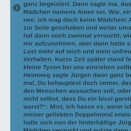
ganz begeistert. Dann sagte Ina, da
Mädchen namens Amee sei. Wie, e
nee, ich mag doch keine Mädchen! 
zur Seite geschoben und weiter u
hat dann noch zweimal versucht, wi
mir aufzunehmen, aber dann hatte si
Lust mehr auf mich und mein unfre
Verhalten. Kurze Zeit später stand f
kleine Tyson bei uns einziehen soll
Heimweg sagte Jürgen dann ganz be
mal, Du behauptest doch immer, das
den Menschen aussuchen soll, oder
nicht selbst, dass Du ein bissl gars
warst?“. Mist, ich hasse es, wenn i
meiner geliebten Doppelmoral erwis
hatte sich nun der hinterhältige Jür
Mädchen verguckt und nutzte dann